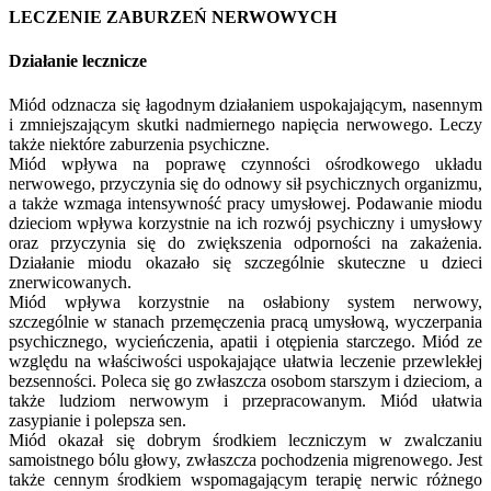
LECZENIE ZABURZEŃ NERWOWYCH
Działanie lecznicze
Miód odznacza się łagodnym działaniem uspokajającym, nasennym
i zmniejszającym skutki nadmiernego napięcia nerwowego. Leczy
także niektóre zaburzenia psychiczne.
Miód wpływa na poprawę czynności ośrodkowego układu
nerwowego, przyczynia się do odnowy sił psychicznych organizmu,
a także wzmaga intensywność pracy umysłowej. Podawanie miodu
dzieciom wpływa korzystnie na ich rozwój psychiczny i umysłowy
oraz przyczynia się do zwiększenia odporności na zakażenia.
Działanie miodu okazało się szczególnie skuteczne u dzieci
znerwicowanych.
Miód wpływa korzystnie na osłabiony system nerwowy,
szczególnie w stanach przemęczenia pracą umysłową, wyczerpania
psychicznego, wycieńczenia, apatii i otępienia starczego. Miód ze
względu na właściwości uspokajające ułatwia leczenie przewlekłej
bezsenności. Poleca się go zwłaszcza osobom starszym i dzieciom, a
także ludziom nerwowym i przepracowanym. Miód ułatwia
zasypianie i polepsza sen.
Miód okazał się dobrym środkiem leczniczym w zwalczaniu
samoistnego bólu głowy, zwłaszcza pochodzenia migrenowego. Jest
także cennym środkiem wspomagającym terapię nerwic różnego