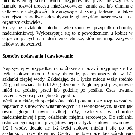
niedokrwiennej serca. Miód przyjmowany przez dłuższy czas
hamuje rozwój procesu miażdżycowego, zmniejsza lub eliminuje
całkowicie dolegliwości towarzyszące dusznicy bolesnej, a także
zmniejsza szkodliwe oddziaływanie glikozydów nasercowych na
organizm człowieka.
Korzystne działanie miodu stwierdzono w przypadku choroby
nadciśnieniowej. Wykorzystuje się to z powodzeniem u kobiet w
ciąży cierpiących na nadciśnienie tętnicze, które nie mogą zażywać
leków syntetycznych.
Sposoby podawania i dawkowanie
Najczęściej w przypadkach chorób serca i naczyń przyjmuje się 1-2
łyżki stołowe miodu 3 razy dziennie, po rozpuszczeniu w 1/2
szklanki ciepłej wody. Zakładając, że 1 łyżka miodu waży średnio
20 g, odpowiada to 60-120 g dziennie. Najlepiej jest przyjmować
miód na godzinę przed lub godzinę po posiłku. Czas trwania
leczenia wynosi przeciętnie 6 tygodni.
Według niektórych specjalistów miód powinno się rozpuszczać w
naparach z surowców witaminowych i flawonoidowych, takich jak
owoc głogu i owoc dzikiej róży, zwłaszcza w chorobie
nadciśnieniowej i przy osłabieniu mięśnia sercowego. Do szklanki
ostudzonego naparu, przygotowanego z łyżki stołowej owoców i
1/2 l wody, dodaje się 1-2 łyżki stołowe miodu i pije po pół
szklanki, 3 razy dziennie. Osoby nie tolerujące bezpośredniego