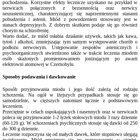
pochodzenia. Korzystne efekty lecznicze uzyskano na przykład w
nerwicach połączonych z bezsennością oraz nerwicy
neurastenicznej, charakteryzującej się naprzemiennymi stanami
pobudzenia i astenii. Miód z powodzeniem stosowany jest w
stanach depresyjnych. Z dobrym skutkiem podaje się go również
chorym na schizofrenię.
Warto dodać, że miód osłabia działanie używek, takich jak kawa,
tytoń i alkohol, zmniejszając tym samym występowanie chorób o
podłożu nerwowym. Ustępowanie zespołów astenicznych i
psychoorganicznych stwierdzono także w trakcie leczenia miodem
osób skażonych promieniowaniem jonizującym po awarii
elektrowni atomowej w Czernobylu.
Sposoby podawania i dawkowanie
Sposób przyjmowania miodu i jego ilość zależą od rodzaju
schorzenia. Na ogół w lżejszych przypadkach stosuje się go
samodzielnie, w cięższych natomiast łącznie z podstawowym
leczeniem.
Przeciętnie w celach uspokajających i nasennych oraz w nerwicach
poleca się przyjmowanie 1-2 łyżek stołowych miodu 3 razy dziennie
(60-120 g). W schorzeniach psychicznych stosuje się dawki od 250
do 300 g dziennie.
Leczenie rozpoczyna się od małych dawek, które stopniowo ulegają
zwiększeniu. Miód przyjmuje się po rozpuszczeniu w ciepłej,