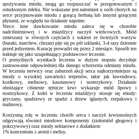
spożywania miodu, mogą go rozpuszczać w przegotowanym i
ostudzonym mleku. Nie wskazane jest natomiast u osób chorych na
serce przyjmowanie miodu z gorącą herbatą lub innymi gorącymi
płynami, ze względu na działanie napotne.
Nieco inne dawkowanie miodu zaleca się w chorobie
nadciśnieniowej i w miażdżycy naczyń wieńcowych. Miód
zmieszany w równych częściach z sokiem ze świeżych warzyw
(buraki, marchew, chrzan) pije się po pół szklanki, 3-4 razy dziennie
przed jedzeniem. Kurację prowadzi się przez 2 miesiące. Sposób ten
traktuje się jako uzupełniający podstawowe leczenie.
O pomyślnych wynikach leczenia w dużym stopniu decyduje
zastosowanie odpowiedniej dla danego schorzenia odmiany miodu.
W leczeniu nerwicy oraz zaburzeń akcji serca najkorzystniejsze są
miody o wysokiej zawartości terpenów, takie jak lawendowy,
kozłkowy, melisowy, kasztanowy i nostrzykowy. Działanie
obniżające ciśnienie tętnicze krwi wykazuje miód lipowy i
nostrzykowy. Z kolei w leczeniu miażdżycy stosuje się miody:
gryczany, spadziowy ze spadzi z drzew iglastych, rzepakowy i
malinowy.
Korzystną rolę w leczeniu chorób serca i naczyń krwionośnych
odgrywają również miodowe komponenty (ziołomiód głogowy i
pokrzywowy) oraz miody nektarowe z dodatkiem
1% koncentratu z aronii i melisy.