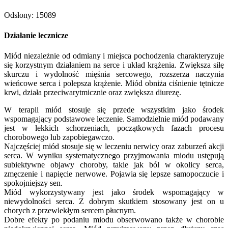
Odsłony: 15089
Działanie lecznicze
Miód niezależnie od odmiany i miejsca pochodzenia charakteryzuje
się korzystnym działaniem na serce i układ krążenia. Zwiększa siłę
skurczu i wydolność mięśnia sercowego, rozszerza naczynia
wieńcowe serca i polepsza krążenie. Miód obniża ciśnienie tętnicze
krwi, działa przeciwarytmicznie oraz zwiększa diurezę.
W terapii miód stosuje się przede wszystkim jako środek
wspomagający podstawowe leczenie. Samodzielnie miód podawany
jest w lekkich schorzeniach, początkowych fazach procesu
chorobowego lub zapobiegawczo.
Najczęściej miód stosuje się w leczeniu nerwicy oraz zaburzeń akcji
serca. W wyniku systematycznego przyjmowania miodu ustępują
subiektywne objawy choroby, takie jak ból w okolicy serca,
zmęczenie i napięcie nerwowe. Pojawia się lepsze samopoczucie i
spokojniejszy sen.
Miód wykorzystywany jest jako środek wspomagający w
niewydolności serca. Z dobrym skutkiem stosowany jest on u
chorych z przewlekłym sercem płucnym.
Dobre efekty po podaniu miodu obserwowano także w chorobie