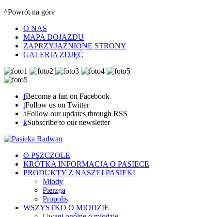
^Powrót na góre
O NAS
MAPA DOJAZDU
ZAPRZYJAŹNIONE STRONY
GALERIA ZDJĘĆ
f
Become a fan on Facebook
t
Follow us on Twitter
a
Follow our updates through RSS
k
Subscribe to our newsletter
O PSZCZOLE
KRÓTKA INFORMACJA O PASIECE
PRODUKTY Z NASZEJ PASIEKI
Miody
Pierzga
Propolis
WSZYSTKO O MIODZIE
Uwagi ogólne o miodzie