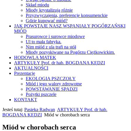
Skład miodu
Miody krystalizują różnie
Przyzwyczajenia, preferencje konsumenckie
Gdzie kupować miód?
JAK POWSTAJE NASZ WSPANIAŁY POGÓRZAŃSKI
MIÓD
Prasurowce i surowce miodowe
Ul to mała fabryka.
Nim miód z ula trafi na stół
Miody pozyskiwane na Pogórzu Ciężkowickim.
HODOWLA MATEK
ARTYKUŁY Prof. dr hab. BOGDANA KĘDZI
AKTUALNOŚCI
Prezentacje
EKOLOGIA PSZCZOŁY
Miód i jego walory zdrowotne
POWSTAWANIE SPADZI
Pożytki pszczele
KONTAKT
Jesteś tutaj:
Pasieka Radwan
ARTYKUŁY Prof. dr hab.
BOGDANA KĘDZI
Miód w chorobach serca
Miód w chorobach serca