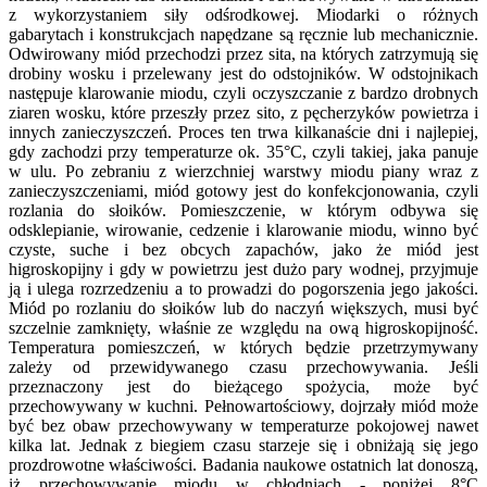
z wykorzystaniem siły odśrodkowej. Miodarki o różnych
gabarytach i konstrukcjach napędzane są ręcznie lub mechanicznie.
Odwirowany miód przechodzi przez sita, na których zatrzymują się
drobiny wosku i przelewany jest do odstojników. W odstojnikach
następuje klarowanie miodu, czyli oczyszczanie z bardzo drobnych
ziaren wosku, które przeszły przez sito, z pęcherzyków powietrza i
innych zanieczyszczeń. Proces ten trwa kilkanaście dni i najlepiej,
gdy zachodzi przy temperaturze ok. 35°C, czyli takiej, jaka panuje
w ulu. Po zebraniu z wierzchniej warstwy miodu piany wraz z
zanieczyszczeniami, miód gotowy jest do konfekcjonowania, czyli
rozlania do słoików. Pomieszczenie, w którym odbywa się
odsklepianie, wirowanie, cedzenie i klarowanie miodu, winno być
czyste, suche i bez obcych zapachów, jako że miód jest
higroskopijny i gdy w powietrzu jest dużo pary wodnej, przyjmuje
ją i ulega rozrzedzeniu a to prowadzi do pogorszenia jego jakości.
Miód po rozlaniu do słoików lub do naczyń większych, musi być
szczelnie zamknięty, właśnie ze względu na ową higroskopijność.
Temperatura pomieszczeń, w których będzie przetrzymywany
zależy od przewidywanego czasu przechowywania. Jeśli
przeznaczony jest do bieżącego spożycia, może być
przechowywany w kuchni. Pełnowartościowy, dojrzały miód może
być bez obaw przechowywany w temperaturze pokojowej nawet
kilka lat. Jednak z biegiem czasu starzeje się i obniżają się jego
prozdrowotne właściwości. Badania naukowe ostatnich lat donoszą,
iż przechowywanie miodu w chłodniach - poniżej 8°C