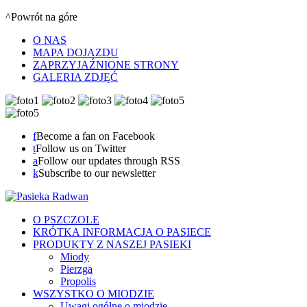
^Powrót na góre
O NAS
MAPA DOJAZDU
ZAPRZYJAŹNIONE STRONY
GALERIA ZDJĘĆ
f
Become a fan on Facebook
t
Follow us on Twitter
a
Follow our updates through RSS
k
Subscribe to our newsletter
O PSZCZOLE
KRÓTKA INFORMACJA O PASIECE
PRODUKTY Z NASZEJ PASIEKI
Miody
Pierzga
Propolis
WSZYSTKO O MIODZIE
Uwagi ogólne o miodzie