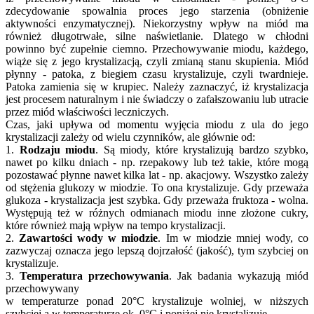
zdecydowanie spowalnia proces jego starzenia (obniżenie
aktywności enzymatycznej). Niekorzystny wpływ na miód ma
również długotrwałe, silne naświetlanie. Dlatego w chłodni
powinno być zupełnie ciemno. Przechowywanie miodu, każdego,
wiąże się z jego krystalizacją, czyli zmianą stanu skupienia. Miód
płynny - patoka, z biegiem czasu krystalizuje, czyli twardnieje.
Patoka zamienia się w krupiec. Należy zaznaczyć, iż krystalizacja
jest procesem naturalnym i nie świadczy o zafałszowaniu lub utracie
przez miód właściwości leczniczych.
Czas, jaki upływa od momentu wyjęcia miodu z ula do jego
krystalizacji zależy od wielu czynników, ale głównie od:
1.
Rodzaju miodu
. Są miody, które krystalizują bardzo szybko,
nawet po kilku dniach - np. rzepakowy lub też takie, które mogą
pozostawać płynne nawet kilka lat - np. akacjowy. Wszystko zależy
od stężenia glukozy w miodzie. To ona krystalizuje. Gdy przeważa
glukoza - krystalizacja jest szybka. Gdy przeważa fruktoza - wolna.
Występują też w różnych odmianach miodu inne złożone cukry,
które również mają wpływ na tempo krystalizacji.
2.
Zawartości wody w miodzie
. Im w miodzie mniej wody, co
zazwyczaj oznacza jego lepszą dojrzałość (jakość), tym szybciej on
krystalizuje.
3.
Temperatura przechowywania
. Jak badania wykazują miód
przechowywany
w temperaturze ponad 20°C krystalizuje wolniej, w niższych
szybciej a w temperaturze ok. 0°C i poniżej nie krystalizuje.