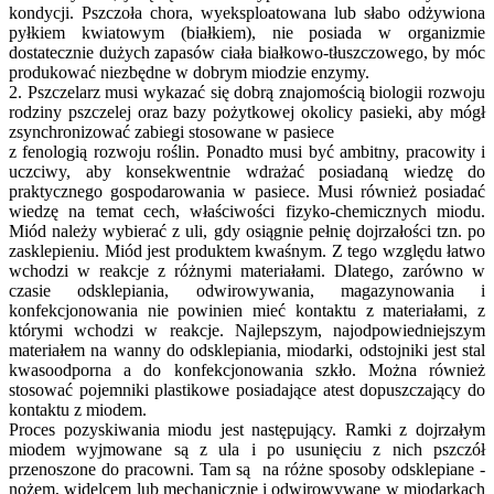
kondycji. Pszczoła chora, wyeksploatowana lub słabo odżywiona
pyłkiem kwiatowym (białkiem), nie posiada w organizmie
dostatecznie dużych zapasów ciała białkowo-tłuszczowego, by móc
produkować niezbędne w dobrym miodzie enzymy.
2. Pszczelarz musi wykazać się dobrą znajomością biologii rozwoju
rodziny pszczelej oraz bazy pożytkowej okolicy pasieki, aby mógł
zsynchronizować zabiegi stosowane w pasiece
z fenologią rozwoju roślin. Ponadto musi być ambitny, pracowity i
uczciwy, aby konsekwentnie wdrażać posiadaną wiedzę do
praktycznego gospodarowania w pasiece. Musi również posiadać
wiedzę na temat cech, właściwości fizyko-chemicznych miodu.
Miód należy wybierać z uli, gdy osiągnie pełnię dojrzałości tzn. po
zasklepieniu. Miód jest produktem kwaśnym. Z tego względu łatwo
wchodzi w reakcje z różnymi materiałami. Dlatego, zarówno w
czasie odsklepiania, odwirowywania, magazynowania i
konfekcjonowania nie powinien mieć kontaktu z materiałami, z
którymi wchodzi w reakcje. Najlepszym, najodpowiedniejszym
materiałem na wanny do odsklepiania, miodarki, odstojniki jest stal
kwasoodporna a do konfekcjonowania szkło. Można również
stosować pojemniki plastikowe posiadające atest dopuszczający do
kontaktu z miodem.
Proces pozyskiwania miodu jest następujący. Ramki z dojrzałym
miodem wyjmowane są z ula i po usunięciu z nich pszczół
przenoszone do pracowni. Tam są na różne sposoby odsklepiane -
nożem, widelcem lub mechanicznie i odwirowywane w miodarkach