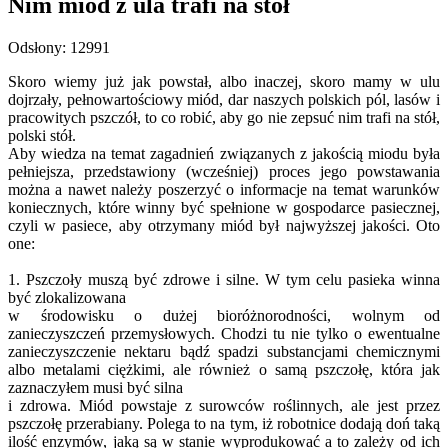
Nim miód z ula trafi na stół
Odsłony: 12991
Skoro wiemy już jak powstał, albo inaczej, skoro mamy w ulu
dojrzały, pełnowartościowy miód, dar naszych polskich pól, lasów i
pracowitych pszczół, to co robić, aby go nie zepsuć nim trafi na stół,
polski stół.
Aby wiedza na temat zagadnień związanych z jakością miodu była
pełniejsza, przedstawiony (wcześniej) proces jego powstawania
można a nawet należy poszerzyć o informacje na temat warunków
koniecznych, które winny być spełnione w gospodarce pasiecznej,
czyli w pasiece, aby otrzymany miód był najwyższej jakości. Oto
one:
1. Pszczoły muszą być zdrowe i silne. W tym celu pasieka winna
być zlokalizowana
w środowisku o dużej bioróżnorodności, wolnym od
zanieczyszczeń przemysłowych. Chodzi tu nie tylko o ewentualne
zanieczyszczenie nektaru bądź spadzi substancjami chemicznymi
albo metalami ciężkimi, ale również o samą pszczołę, która jak
zaznaczyłem musi być silna
i zdrowa. Miód powstaje z surowców roślinnych, ale jest przez
pszczołę przerabiany. Polega to na tym, iż robotnice dodają doń taką
ilość enzymów, jaką są w stanie wyprodukować a to zależy od ich