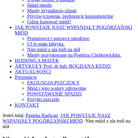
Skład miodu
Miody krystalizują różnie
Przyzwyczajenia, preferencje konsumenckie
Gdzie kupować miód?
JAK POWSTAJE NASZ WSPANIAŁY POGÓRZAŃSKI
MIÓD
Prasurowce i surowce miodowe
Ul to mała fabryka.
Nim miód z ula trafi na stół
Miody pozyskiwane na Pogórzu Ciężkowickim.
HODOWLA MATEK
ARTYKUŁY Prof. dr hab. BOGDANA KĘDZI
AKTUALNOŚCI
Prezentacje
EKOLOGIA PSZCZOŁY
Miód i jego walory zdrowotne
POWSTAWANIE SPADZI
Pożytki pszczele
KONTAKT
Jesteś tutaj:
Pasieka Radwan
JAK POWSTAJE NASZ
WSPANIAŁY POGÓRZAŃSKI MIÓD
Nim miód z ula trafi na
stół