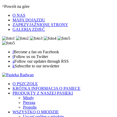
^Powrót na góre
O NAS
MAPA DOJAZDU
ZAPRZYJAŹNIONE STRONY
GALERIA ZDJĘĆ
f
Become a fan on Facebook
t
Follow us on Twitter
a
Follow our updates through RSS
k
Subscribe to our newsletter
O PSZCZOLE
KRÓTKA INFORMACJA O PASIECE
PRODUKTY Z NASZEJ PASIEKI
Miody
Pierzga
Propolis
WSZYSTKO O MIODZIE
Uwagi ogólne o miodzie