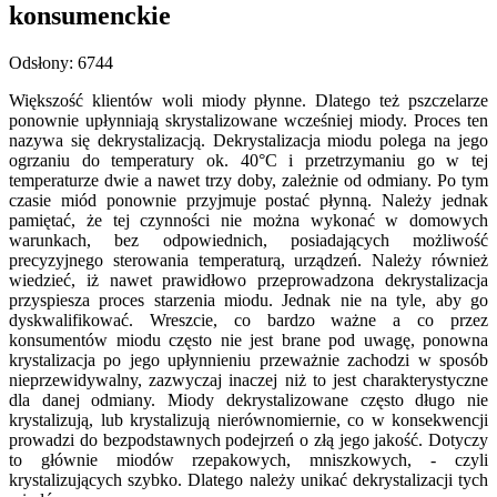
konsumenckie
Odsłony: 6744
Większość klientów woli miody płynne. Dlatego też pszczelarze
ponownie upłynniają skrystalizowane wcześniej miody. Proces ten
nazywa się dekrystalizacją. Dekrystalizacja miodu polega na jego
ogrzaniu do temperatury ok. 40°C i przetrzymaniu go w tej
temperaturze dwie a nawet trzy doby, zależnie od odmiany. Po tym
czasie miód ponownie przyjmuje postać płynną. Należy jednak
pamiętać, że tej czynności nie można wykonać w domowych
warunkach, bez odpowiednich, posiadających możliwość
precyzyjnego sterowania temperaturą, urządzeń. Należy również
wiedzieć, iż nawet prawidłowo przeprowadzona dekrystalizacja
przyspiesza proces starzenia miodu. Jednak nie na tyle, aby go
dyskwalifikować. Wreszcie, co bardzo ważne a co przez
konsumentów miodu często nie jest brane pod uwagę, ponowna
krystalizacja po jego upłynnieniu przeważnie zachodzi w sposób
nieprzewidywalny, zazwyczaj inaczej niż to jest charakterystyczne
dla danej odmiany. Miody dekrystalizowane często długo nie
krystalizują, lub krystalizują nierównomiernie, co w konsekwencji
prowadzi do bezpodstawnych podejrzeń o złą jego jakość. Dotyczy
to głównie miodów rzepakowych, mniszkowych, - czyli
krystalizujących szybko. Dlatego należy unikać dekrystalizacji tych