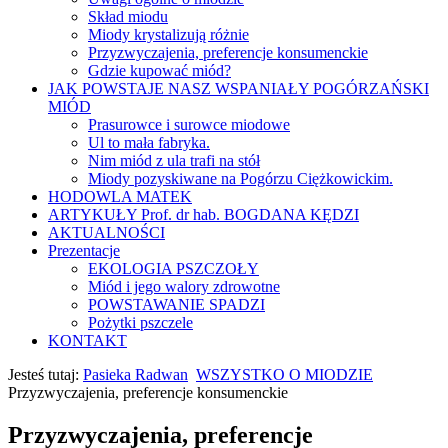
Skład miodu
Miody krystalizują różnie
Przyzwyczajenia, preferencje konsumenckie
Gdzie kupować miód?
JAK POWSTAJE NASZ WSPANIAŁY POGÓRZAŃSKI
MIÓD
Prasurowce i surowce miodowe
Ul to mała fabryka.
Nim miód z ula trafi na stół
Miody pozyskiwane na Pogórzu Ciężkowickim.
HODOWLA MATEK
ARTYKUŁY Prof. dr hab. BOGDANA KĘDZI
AKTUALNOŚCI
Prezentacje
EKOLOGIA PSZCZOŁY
Miód i jego walory zdrowotne
POWSTAWANIE SPADZI
Pożytki pszczele
KONTAKT
Jesteś tutaj:
Pasieka Radwan
WSZYSTKO O MIODZIE
Przyzwyczajenia, preferencje konsumenckie
Przyzwyczajenia, preferencje