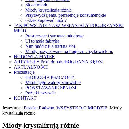
Skład miodu
Miody krystalizują różnie
Przyzwyczajenia, preferencje konsumenckie
Gdzie kupować miód?
JAK POWSTAJE NASZ WSPANIAŁY POGÓRZAŃSKI
MIÓD
Prasurowce i surowce miodowe
Ul to mała fabryka.
Nim miód z ula trafi na stół
Miody pozyskiwane na Pogórzu Ciężkowickim.
HODOWLA MATEK
ARTYKUŁY Prof. dr hab. BOGDANA KĘDZI
AKTUALNOŚCI
Prezentacje
EKOLOGIA PSZCZOŁY
Miód i jego walory zdrowotne
POWSTAWANIE SPADZI
Pożytki pszczele
KONTAKT
Jesteś tutaj:
Pasieka Radwan
WSZYSTKO O MIODZIE
Miody
krystalizują różnie
Miody krystalizują różnie