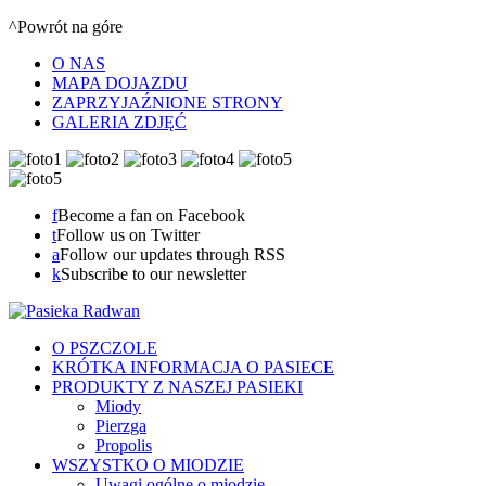
^Powrót na góre
O NAS
MAPA DOJAZDU
ZAPRZYJAŹNIONE STRONY
GALERIA ZDJĘĆ
f
Become a fan on Facebook
t
Follow us on Twitter
a
Follow our updates through RSS
k
Subscribe to our newsletter
O PSZCZOLE
KRÓTKA INFORMACJA O PASIECE
PRODUKTY Z NASZEJ PASIEKI
Miody
Pierzga
Propolis
WSZYSTKO O MIODZIE
Uwagi ogólne o miodzie