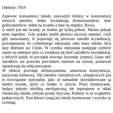
Odsłony: 7819
Zapewne konsumenci miodu zauważyli różnicę w konsystencji
różnych miodów. Jedne krystalizują drobnoziarniście, inne
gruboziarniście. Jedne na twardo a inne na miękko. Bywa,
iż miód jest tak twardy, że trudno go łyżką pobrać. Można jednak
temu zapobiec. Gdy patoka (miód płynny) zaczyna mętnieć, czyli
gdy zauważamy, iż pojawiają się pierwsze zarodki krystalizacji,
przystępujemy do codziennego mieszania całej masy miodu, dwa
razy dziennie po 15min. W wyniku mieszania następuje rozbicie
ziaren na mniejsze prez co zwiększa się ilość zarodków krystalizacji,
z których każdy to początek nowego kryształu (ziarna). Gęsta sieć
zarodków nie pozwala powstałym ziarnom na rozrost, ponieważ
ograniczają się sobą nawzajem.
W efekcie powstaje drobnoziarnista, smarowna konsystencja,
nazywana kremową. Dla miodów mniszkowych, rzepakowych jest
to rozwiązanie optymalne, jako że naturalnie skrystalizowane są
bardzo twarde, przez co trudne w użyciu. Przez kremowanie,
będące jedynie obróbką mechaniczną, nie ingerujemy w skład
chemiczny miodu, jedynie postać fizyczną. Robimy to ze względów
praktycznych. Nasi klienci znają już miody kremowane i wysoko je
oceniają.
Copyright 2026 Pasieka Radwan