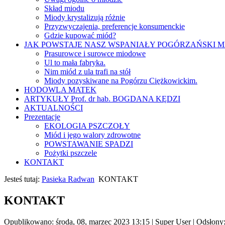
Skład miodu
Miody krystalizują różnie
Przyzwyczajenia, preferencje konsumenckie
Gdzie kupować miód?
JAK POWSTAJE NASZ WSPANIAŁY POGÓRZAŃSKI M
Prasurowce i surowce miodowe
Ul to mała fabryka.
Nim miód z ula trafi na stół
Miody pozyskiwane na Pogórzu Ciężkowickim.
HODOWLA MATEK
ARTYKUŁY Prof. dr hab. BOGDANA KĘDZI
AKTUALNOŚCI
Prezentacje
EKOLOGIA PSZCZOŁY
Miód i jego walory zdrowotne
POWSTAWANIE SPADZI
Pożytki pszczele
KONTAKT
Jesteś tutaj:
Pasieka Radwan
KONTAKT
KONTAKT
Opublikowano: środa, 08, marzec 2023 13:15
|
Super User
| Odsłony