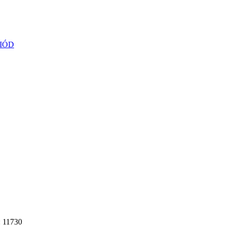
IÓD
: 11730