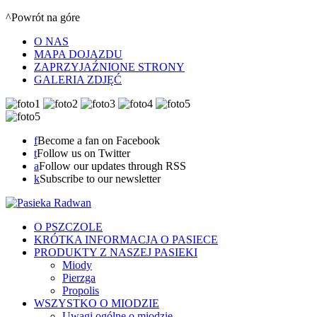
^Powrót na góre
O NAS
MAPA DOJAZDU
ZAPRZYJAŹNIONE STRONY
GALERIA ZDJĘĆ
f
Become a fan on Facebook
t
Follow us on Twitter
a
Follow our updates through RSS
k
Subscribe to our newsletter
O PSZCZOLE
KRÓTKA INFORMACJA O PASIECE
PRODUKTY Z NASZEJ PASIEKI
Miody
Pierzga
Propolis
WSZYSTKO O MIODZIE
Uwagi ogólne o miodzie