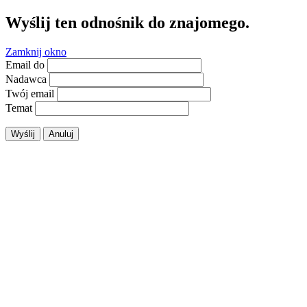
Wyślij ten odnośnik do znajomego.
Zamknij okno
Email do
Nadawca
Twój email
Temat
Wyślij
Anuluj